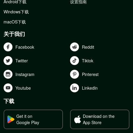
Android下载
设置指南
Windows下载
macOS下载
关于我们
Facebook
Reddit
Twitter
Tiktok
Instagram
Pinterest
Youtube
Linkedln
下载
Get it on
Download on the
Google Play
App Store